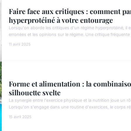
Faire face aux critiques : comment pa
hyperprotéiné à votre entourage
Lorsqu'on aborde les critiques d'un régime hyperprotéiné, il 
erronées et les opinions sur le régime. Une critique fréquente 
11 avril 2025
Forme et alimentation : la combinais
silhouette svelte
La synergie entre l'exercice physique et la nutrition joue un rôl
Lorsqu'on s'engage dans une routine d'exercices, le corps r
15 avril 2025