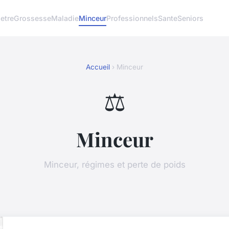
etre
Grossesse
Maladie
Minceur
Professionnels
Sante
Seniors
Accueil
› Minceur
⚖️
Minceur
Minceur, régimes et perte de poids