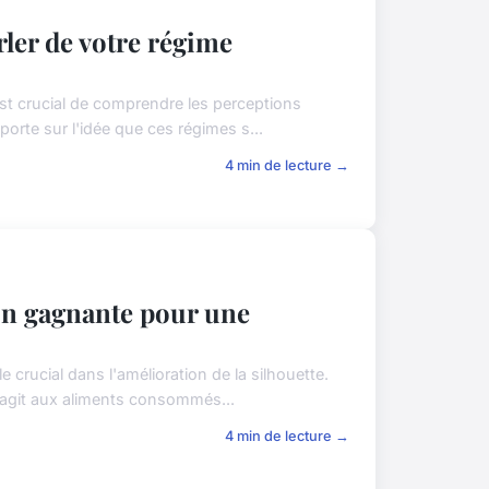
rler de votre régime
est crucial de comprendre les perceptions
porte sur l'idée que ces régimes s...
4 min de lecture →
on gagnante pour une
e crucial dans l'amélioration de la silhouette.
éagit aux aliments consommés...
4 min de lecture →