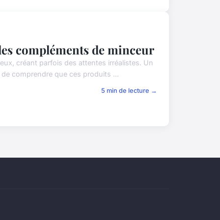
r les compléments de minceur
, créant parfois des attentes irréalistes. Un
nt de comprendre que ces produits ...
5 min de lecture →