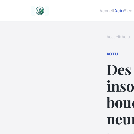
Accueil
Actu
Bien-
Accueil
›
Actu
ACTU
Des
inso
bouc
neu