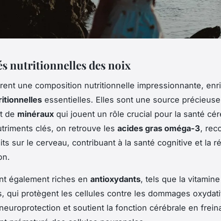
s nutritionnelles des noix
rent une composition nutritionnelle impressionnante, enr
ritionnelles
essentielles. Elles sont une source précieuse
t de
minéraux
qui jouent un rôle crucial pour la santé cér
utriments clés, on retrouve les
acides gras oméga-3
, rec
its sur le cerveau, contribuant à la santé cognitive et la 
on.
nt également riches en
antioxydants
, tels que la vitamine
, qui protègent les cellules contre les dommages oxydati
neuroprotection et soutient la fonction cérébrale en freina