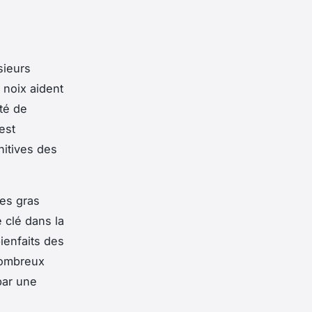
sieurs
 noix aident
té de
est
nitives des
des gras
 clé dans la
ienfaits des
 nombreux
par une