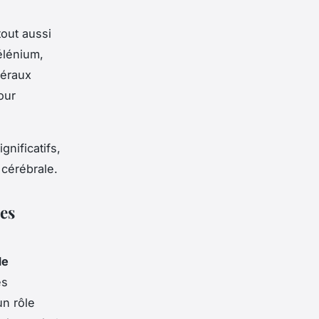
tout aussi
élénium,
néraux
our
nificatifs,
 cérébrale.
es
de
es
un rôle