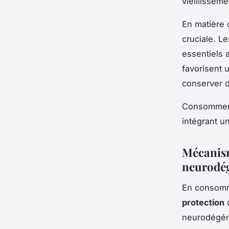
vieillissem
En matière
cruciale. L
essentiels 
favorisent 
conserver d
Consommer d
intégrant un
Mécanism
neurodég
En consomm
protection
q
neurodégén