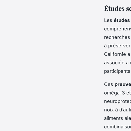
Études sc
Les
études 
compréhens
recherches 
à préserver
Californie 
associée à 
participants
Ces
preuve
oméga-3 et 
neuroprotec
noix à d’au
aliments ai
combinaison