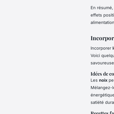
En résumé,
effets posi
alimentation
Incorpor
Incorporer
Voici quelq
savoureuse 
Idées de co
Les
noix
peu
Mélangez-le
énergétique
satiété dur
Recettes fa