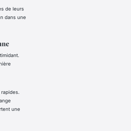
s de leurs
ion dans une
nne
timidant.
nière
 rapides.
lange
rtent une