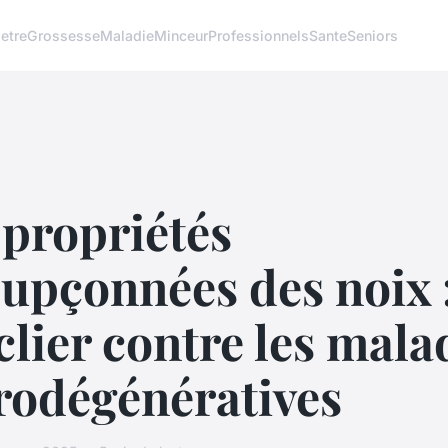
etre
Grossesse
Maladie
Minceur
Professionnels
Sante
Seniors
 propriétés
upçonnées des noix 
lier contre les mala
rodégénératives