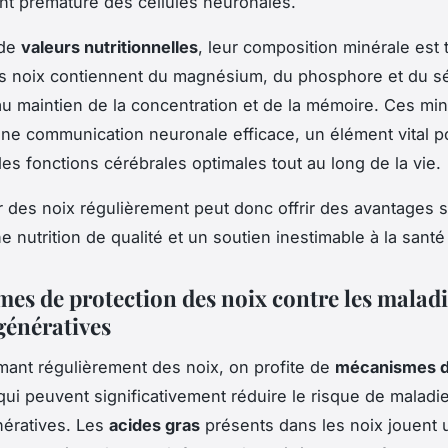
ent prématuré des cellules neuronales.
 de
valeurs nutritionnelles
, leur composition minérale est 
es noix contiennent du magnésium, du phosphore et du s
au maintien de la concentration et de la mémoire. Ces mi
une communication neuronale efficace, un élément vital p
es fonctions cérébrales optimales tout au long de la vie.
es noix régulièrement peut donc offrir des avantages sig
e nutrition de qualité et un soutien inestimable à la santé
es de protection des noix contre les maladi
énératives
ant régulièrement des noix, on profite de
mécanismes 
ui peuvent significativement réduire le risque de maladi
ératives. Les
acides gras
présents dans les noix jouent 