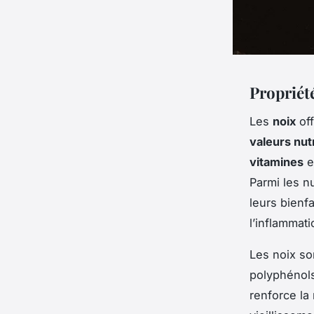
Propriété
Les
noix
off
valeurs nut
vitamines
e
Parmi les n
leurs bienfa
l’inflammati
Les noix so
polyphénols
renforce la 