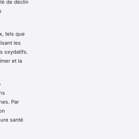
lé de déclin
s
, tels que
isant les
s oxydatifs.
imer et la
a
ns
nes. Par
non
eure santé