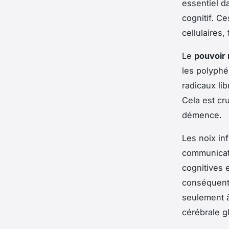
essentiel d
cognitif. C
cellulaires
Le
pouvoir
les polyphé
radicaux li
Cela est cr
démence.
Les noix in
communicati
cognitives 
conséquent,
seulement à
cérébrale g