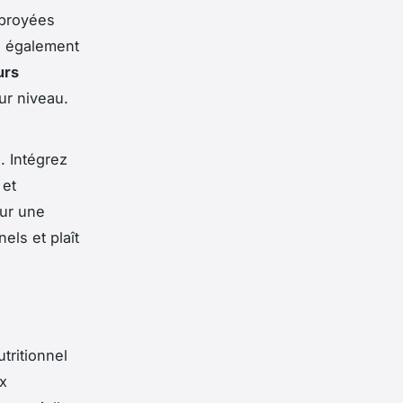
x broyées
z également
urs
ur niveau.
s. Intégrez
 et
ur une
els et plaît
tritionnel
x