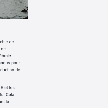
ichie de
 de
ébrale.
onnus pour
réduction de
 E et les
fs. Cela
nt le