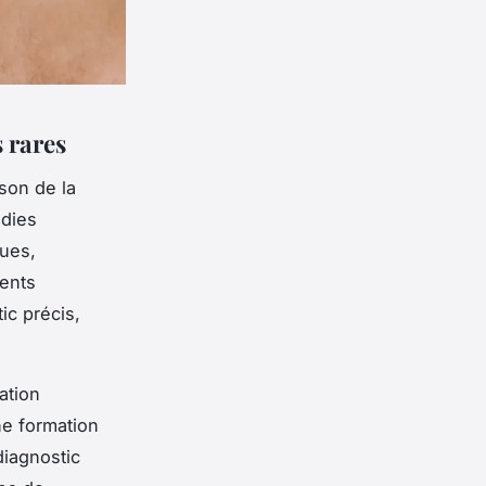
 rares
son de la
adies
ques,
ients
ic précis,
ation
ne formation
diagnostic