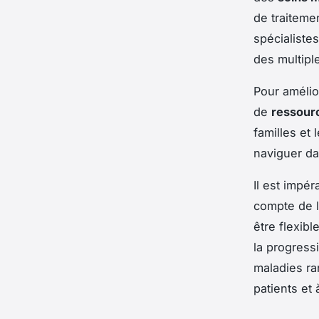
de traiteme
spécialistes
des multipl
Pour amélio
de
ressour
familles et
naviguer da
Il est impé
compte de l
être flexib
la progress
maladies rar
patients et 