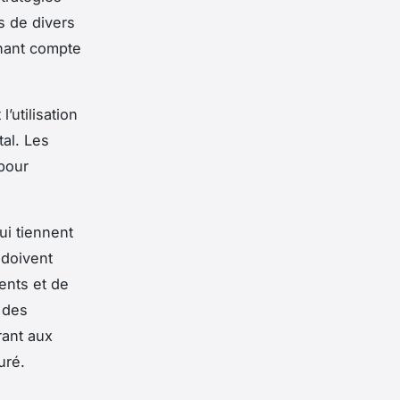
s de divers
tenant compte
 l’utilisation
al. Les
 pour
qui tiennent
 doivent
ents et de
 des
rant aux
uré.