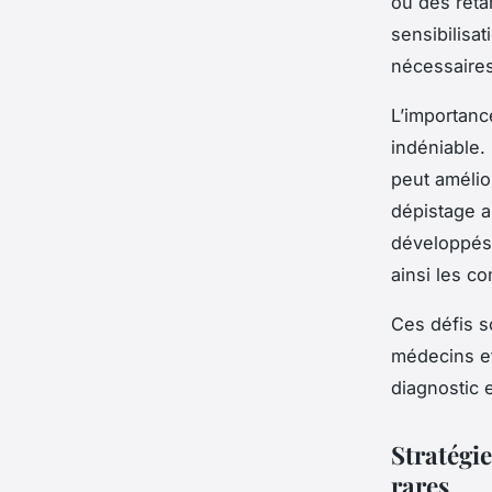
ou des retar
sensibilisa
nécessaires 
L’importan
indéniable.
peut amélio
dépistage a
développés 
ainsi les co
Ces défis s
médecins et
diagnostic 
Stratégi
rares