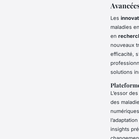
Avancées
Les
innovat
maladies en
en
recherc
nouveaux t
efficacité,
professionne
solutions i
Plateforme
L’essor de
des maladie
numériques 
l’adaptatio
insights pr
changements