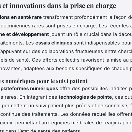
 et innovations dans la prise en charge
ions en santé rare
transforment profondément la façon d
docriniennes rares sont prises en charge. Les récentes
he et développement
jouent un rôle crucial dans la déco
raitements. Les
essais cliniques
sont indispensables pour 
 s’appuyant sur des collaborations fructueuses entre cherc
ls de santé. Ces efforts collectifs favorisent la mise au 
nnovantes, adaptées aux besoins spécifiques de chaque p
s numériques pour le suivi patient
s
plateformes numériques
offre des possibilités inédites p
s rares. En intégrant des
technologies de pointe
, ces out
permettent un suivi patient plus précis et personnalisé, fa
n continue des traitements. Les données recueillies offren
écieux, permettant aux équipes médicales de réagir rapi
 dans l’état de santé des patients.