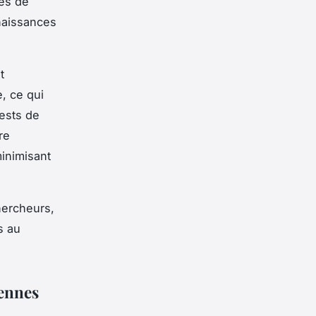
ves de
naissances
t
, ce qui
tests de
re
inimisant
hercheurs,
s au
iennes