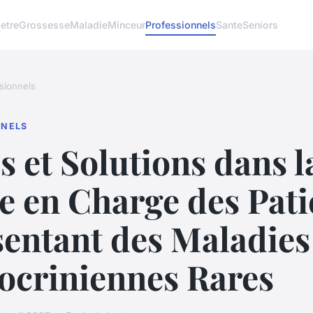
etre
Grossesse
Maladie
Minceur
Professionnels
Sante
Seniors
sionnels
NNELS
s et Solutions dans l
e en Charge des Pati
sentant des Maladies
ocriniennes Rares