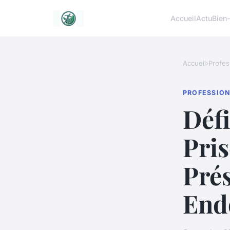
Accueil
Actu
Bien-
Accueil
›
Profes
PROFESSIO
Défi
Pris
Pré
End