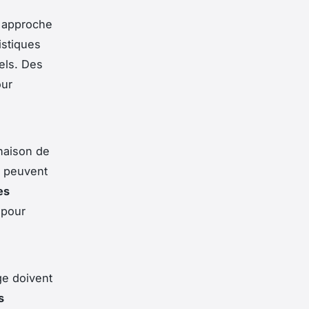
 approche
istiques
els. Des
our
naison de
peuvent
es
 pour
ge doivent
s