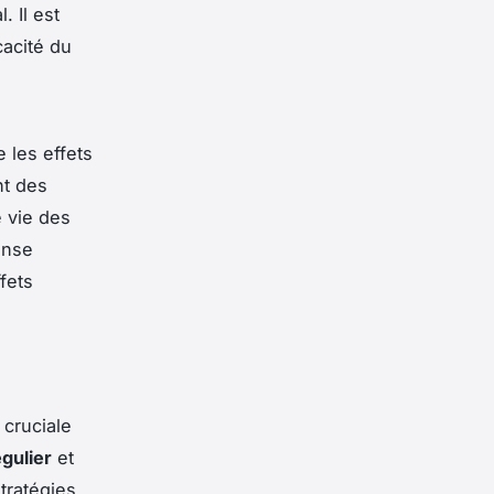
 Il est
cacité du
 les effets
nt des
e vie des
onse
fets
cruciale
égulier
et
tratégies