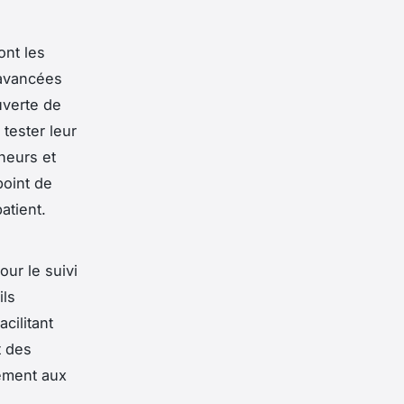
ont les
 avancées
uverte de
tester leur
heurs et
point de
atient.
our le suivi
ils
cilitant
t des
dement aux