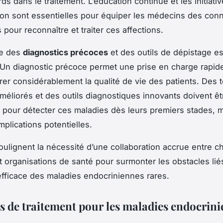
ds dans le traitement. L’éducation continue et les initiati
tion sont essentielles pour équiper les médecins des con
pour reconnaître et traiter ces affections.
ce des
diagnostics précoces
et des outils de dépistage es
 Un diagnostic précoce permet une prise en charge rapide
rer considérablement la qualité de vie des patients. Des 
méliorés et des outils diagnostiques innovants doivent êt
pour détecter ces maladies dès leurs premiers stades, m
mplications potentielles.
oulignent la nécessité d’une collaboration accrue entre c
 organisations de santé pour surmonter les obstacles lié
efficace des maladies endocriniennes rares.
es de traitement pour les maladies endocrin