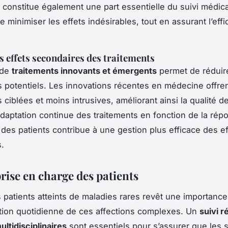
constitue également une part essentielle du suivi médical.
e minimiser les effets indésirables, tout en assurant l’effi
s effets secondaires des traitements
n de
traitements innovants et émergents
permet de réduire
 potentiels. Les innovations récentes en médecine offre
 ciblées et moins intrusives, améliorant ainsi la qualité d
’adaptation continue des traitements en fonction de la rép
e des patients contribue à une gestion plus efficace des ef
s.
prise en charge des patients
s patients atteints de maladies rares
revêt une importance 
tion quotidienne de ces affections complexes. Un
suivi r
ultidisciplinaires
sont essentiels pour s’assurer que les s