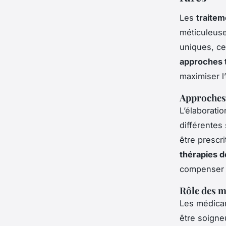
Les
traitem
méticuleus
uniques, ce
approches 
maximiser l’
Approches
L’élaborati
différentes
être prescr
thérapies 
compenser l
Rôle des m
Les médicam
être soigne